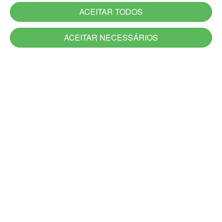
ACEITAR TODOS
ACEITAR NECESSÁRIOS
Serviços
Serviços novos
Carta de Serviços do Estado
Utilidade Pública
Aplicativos
Jornadas
Canais de Atendimento
Acesso à Informação
Denúncia
Ouvidoria-Geral
DescomplicaRS
Atendimento Presencial e Alô RS