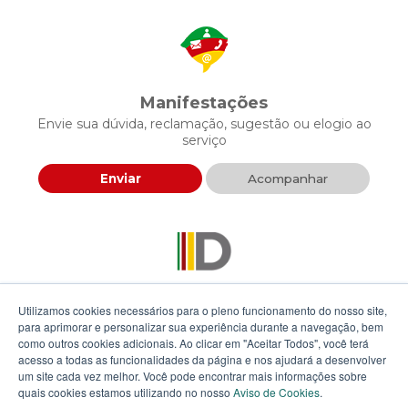
Manifestações
Envie sua dúvida, reclamação, sugestão ou elogio ao
serviço
Enviar
Acompanhar
Descomplica RS
Utilizamos cookies necessários para o pleno funcionamento do nosso site,
Envie sua proposta para agilizar a prestação de serviços
para aprimorar e personalizar sua experiência durante a navegação, bem
públicos
como outros cookies adicionais. Ao clicar em "Aceitar Todos", você terá
acesso a todas as funcionalidades da página e nos ajudará a desenvolver
um site cada vez melhor. Você pode encontrar mais informações sobre
Enviar
quais cookies estamos utilizando no nosso
Aviso de Cookies
.