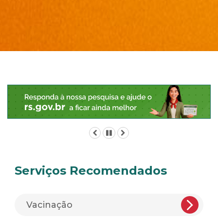
Início
do
conteúdo
Anterior
Pausar
Próximo
Serviços Recomendados
Vacinação