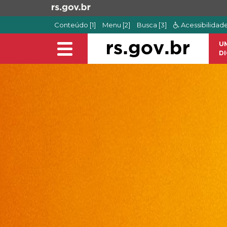
Ir
para
Conteúdo [1]
Menu [2]
Busca [3]
Acessibilidad
o
conteúdo
U
Alterna
Ir
DI
a
para
navegação
o
menu
Ir
para
a
busca