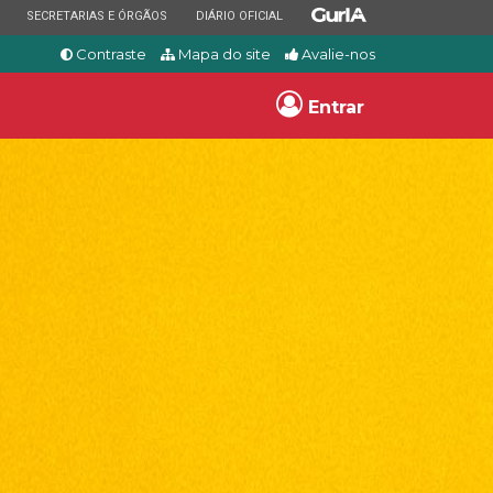
ESTADO
ESTADO
ESTADO
SECRETARIAS E ÓRGÃOS
DIÁRIO OFICIAL
Contraste
Mapa do site
Avalie-nos
Entrar