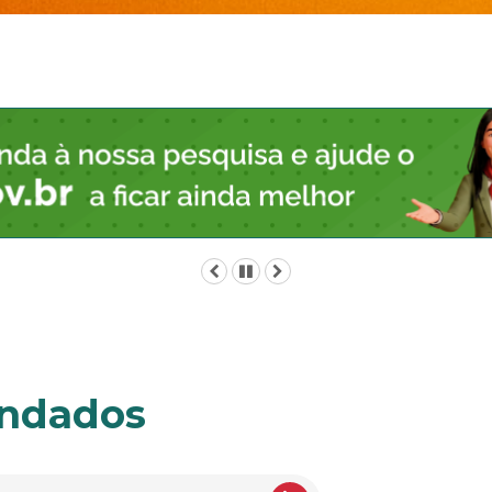
Anterior
Pausar
Próximo
endados