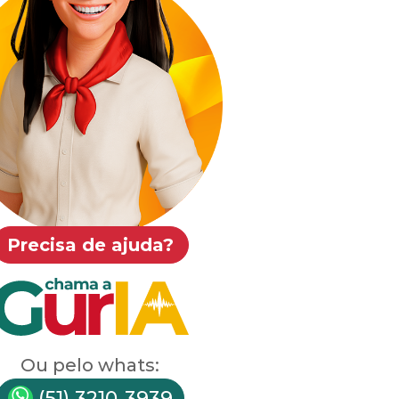
o Servidor Público (RHE) - comprovante
mentos e contracheques
Eletrônico (Free Flow) nas Rodovias do
de do Sul
 ocorrência policial - Delegacia Online
Precisa de ajuda?
 de Identidade - Cancelar agendamento
 Central de Serviços
Ou pelo whats:
Extrato e 2ª via da fatura
(51) 3210-3939