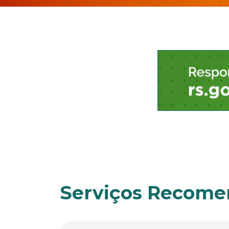
Início
do
conteúdo
Serviços Recom