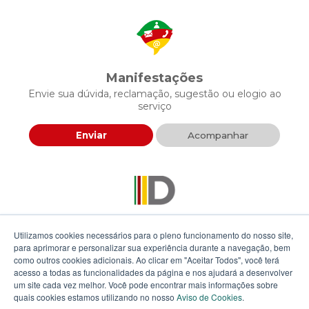
Manifestações
Envie sua dúvida, reclamação, sugestão ou elogio ao
serviço
Enviar
Acompanhar
Descomplica RS
Utilizamos cookies necessários para o pleno funcionamento do nosso site,
Envie sua proposta para agilizar a prestação de serviços
para aprimorar e personalizar sua experiência durante a navegação, bem
públicos
como outros cookies adicionais. Ao clicar em "Aceitar Todos", você terá
acesso a todas as funcionalidades da página e nos ajudará a desenvolver
um site cada vez melhor. Você pode encontrar mais informações sobre
Enviar
quais cookies estamos utilizando no nosso
Aviso de Cookies
.