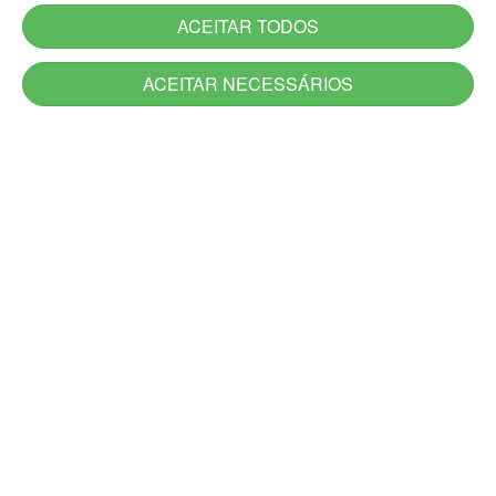
ACEITAR TODOS
ACEITAR NECESSÁRIOS
Serviços
Serviços novos
Carta de Serviços do Estado
Utilidade Pública
Aplicativos
Jornadas
Canais de Atendimento
Acesso à Informação
Denúncia
Ouvidoria-Geral
DescomplicaRS
Atendimento Presencial e Alô RS