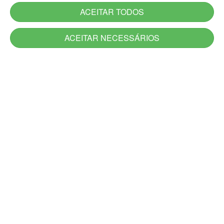
ACEITAR TODOS
ACEITAR NECESSÁRIOS
Serviços
Serviços novos
Carta de Serviços do Estado
Utilidade Pública
Aplicativos
Jornadas
Canais de Atendimento
Acesso à Informação
Denúncia
Ouvidoria-Geral
DescomplicaRS
Atendimento Presencial e Alô RS