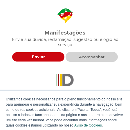
Manifestações
Envie sua dúvida, reclamação, sugestão ou elogio ao
serviço
Enviar
Acompanhar
Descomplica RS
Utilizamos cookies necessários para o pleno funcionamento do nosso site,
Envie sua proposta para agilizar a prestação de serviços
para aprimorar e personalizar sua experiência durante a navegação, bem
públicos
como outros cookies adicionais. Ao clicar em "Aceitar Todos", você terá
acesso a todas as funcionalidades da página e nos ajudará a desenvolver
um site cada vez melhor. Você pode encontrar mais informações sobre
Enviar
quais cookies estamos utilizando no nosso
Aviso de Cookies
.