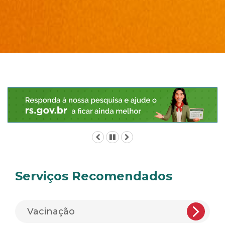
Início
do
conteúdo
Anterior
Pausar
Próximo
Serviços Recomendados
Vacinação