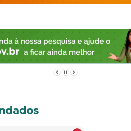
Anterior
Pausar
Próximo
endados