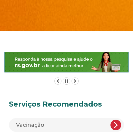
Início
do
conteúdo
Anterior
Pausar
Próximo
Serviços Recomendados
Vacinação