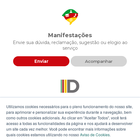
Manifestações
Envie sua dúvida, reclamação, sugestão ou elogio ao
serviço
Enviar
Acompanhar
Descomplica RS
Utilizamos cookies necessários para o pleno funcionamento do nosso site,
Envie sua proposta para agilizar a prestação de serviços
para aprimorar e personalizar sua experiência durante a navegação, bem
públicos
como outros cookies adicionais. Ao clicar em "Aceitar Todos", você terá
acesso a todas as funcionalidades da página e nos ajudará a desenvolver
um site cada vez melhor. Você pode encontrar mais informações sobre
Enviar
quais cookies estamos utilizando no nosso
Aviso de Cookies
.