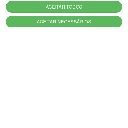
ACEITAR TODOS
ACEITAR NECESSÁRIOS
Serviços
Serviços novos
Carta de Serviços do Estado
Utilidade Pública
Aplicativos
Jornadas
Canais de Atendimento
Acesso à Informação
Denúncia
Ouvidoria-Geral
DescomplicaRS
Atendimento Presencial e Alô RS