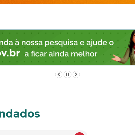
Anterior
Pausar
Próximo
endados