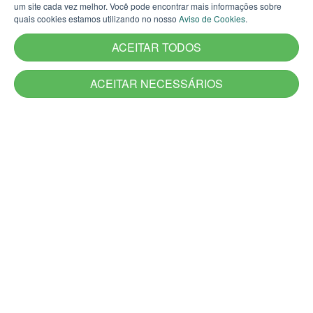
um site cada vez melhor. Você pode encontrar mais informações sobre
Carta de Serviços do Estado
quais cookies estamos utilizando no nosso
Aviso de Cookies
.
Utilidade Pública
ACEITAR TODOS
Aplicativos
Jornadas
ACEITAR NECESSÁRIOS
Canais de Atendimento
Acesso à Informação
Denúncia
Ouvidoria-Geral
DescomplicaRS
Atendimento Presencial e Alô RS
Guia de Serviços