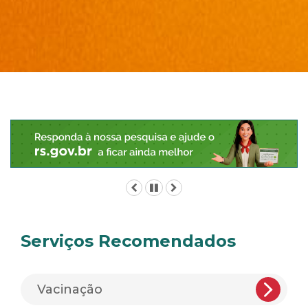
Início
do
conteúdo
Anterior
Pausar
Próximo
Serviços Recomendados
Vacinação