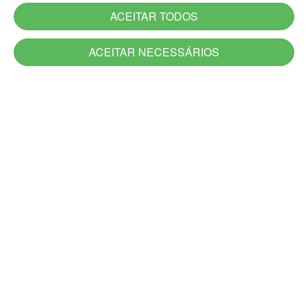
ACEITAR TODOS
ACEITAR NECESSÁRIOS
Serviços
Serviços novos
Carta de Serviços do Estado
Utilidade Pública
Aplicativos
Jornadas
Canais de Atendimento
Acesso à Informação
Denúncia
Ouvidoria-Geral
DescomplicaRS
Atendimento Presencial e Alô RS