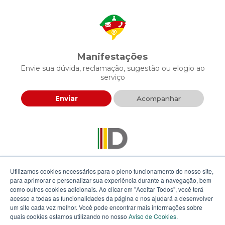
Manifestações
Envie sua dúvida, reclamação, sugestão ou elogio ao
serviço
Enviar
Acompanhar
Descomplica RS
Utilizamos cookies necessários para o pleno funcionamento do nosso site,
Envie sua proposta para agilizar a prestação de serviços
para aprimorar e personalizar sua experiência durante a navegação, bem
públicos
como outros cookies adicionais. Ao clicar em "Aceitar Todos", você terá
acesso a todas as funcionalidades da página e nos ajudará a desenvolver
um site cada vez melhor. Você pode encontrar mais informações sobre
Enviar
quais cookies estamos utilizando no nosso
Aviso de Cookies
.