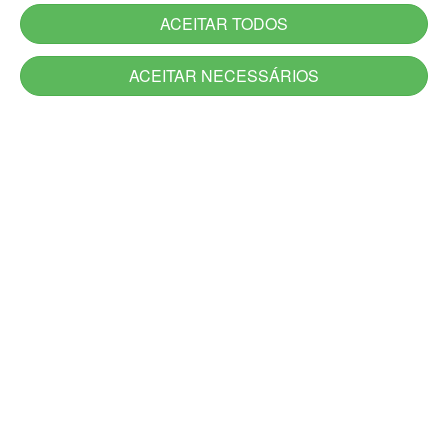
ACEITAR TODOS
ACEITAR NECESSÁRIOS
Serviços
Serviços novos
Carta de Serviços do Estado
Utilidade Pública
Aplicativos
Jornadas
Canais de Atendimento
Acesso à Informação
Denúncia
Ouvidoria-Geral
DescomplicaRS
Atendimento Presencial e Alô RS