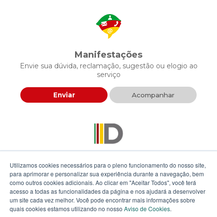
Manifestações
Envie sua dúvida, reclamação, sugestão ou elogio ao
serviço
Enviar
Acompanhar
Descomplica RS
Utilizamos cookies necessários para o pleno funcionamento do nosso site,
Envie sua proposta para agilizar a prestação de serviços
para aprimorar e personalizar sua experiência durante a navegação, bem
públicos
como outros cookies adicionais. Ao clicar em "Aceitar Todos", você terá
acesso a todas as funcionalidades da página e nos ajudará a desenvolver
um site cada vez melhor. Você pode encontrar mais informações sobre
Enviar
quais cookies estamos utilizando no nosso
Aviso de Cookies
.