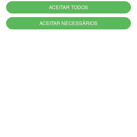
ACEITAR TODOS
ACEITAR NECESSÁRIOS
Serviços
Serviços novos
Carta de Serviços do Estado
Utilidade Pública
Aplicativos
Jornadas
Canais de Atendimento
Acesso à Informação
Denúncia
Ouvidoria-Geral
DescomplicaRS
Atendimento Presencial e Alô RS