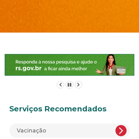
Início
do
conteúdo
Anterior
Pausar
Próximo
Serviços Recomendados
Vacinação