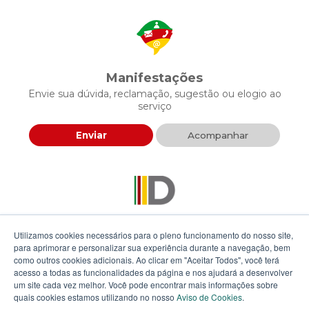
Manifestações
Envie sua dúvida, reclamação, sugestão ou elogio ao
serviço
Enviar
Acompanhar
Descomplica RS
Utilizamos cookies necessários para o pleno funcionamento do nosso site,
Envie sua proposta para agilizar a prestação de serviços
para aprimorar e personalizar sua experiência durante a navegação, bem
públicos
como outros cookies adicionais. Ao clicar em "Aceitar Todos", você terá
acesso a todas as funcionalidades da página e nos ajudará a desenvolver
um site cada vez melhor. Você pode encontrar mais informações sobre
Enviar
quais cookies estamos utilizando no nosso
Aviso de Cookies
.