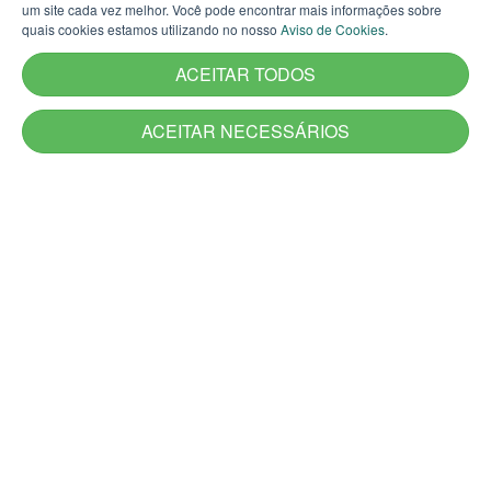
um site cada vez melhor. Você pode encontrar mais informações sobre
quais cookies estamos utilizando no nosso
Aviso de Cookies
.
Solicitar
Acompanhar pedido
ACEITAR TODOS
ACEITAR NECESSÁRIOS
Denúncia
Comunique um ato ilícito praticado por agentes públicos
Denunciar
Acompanhar denúncia
Manifestações
Envie sua dúvida, reclamação, sugestão ou elogio ao
serviço