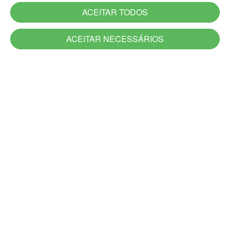
ACEITAR TODOS
ACEITAR NECESSÁRIOS
Serviços
Serviços novos
Carta de Serviços do Estado
Utilidade Pública
Aplicativos
Jornadas
Canais de Atendimento
Acesso à Informação
Denúncia
Ouvidoria-Geral
DescomplicaRS
Atendimento Presencial e Alô RS