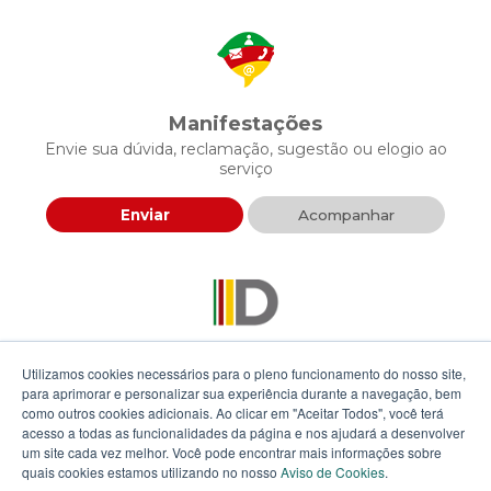
Manifestações
Envie sua dúvida, reclamação, sugestão ou elogio ao
serviço
Enviar
Acompanhar
Descomplica RS
Utilizamos cookies necessários para o pleno funcionamento do nosso site,
Envie sua proposta para agilizar a prestação de serviços
para aprimorar e personalizar sua experiência durante a navegação, bem
públicos
como outros cookies adicionais. Ao clicar em "Aceitar Todos", você terá
acesso a todas as funcionalidades da página e nos ajudará a desenvolver
um site cada vez melhor. Você pode encontrar mais informações sobre
Enviar
quais cookies estamos utilizando no nosso
Aviso de Cookies
.