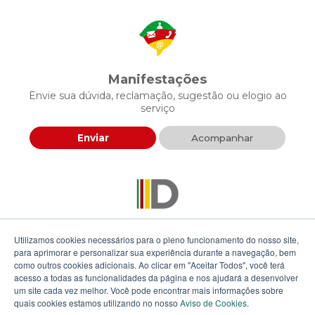
Manifestações
Envie sua dúvida, reclamação, sugestão ou elogio ao
serviço
Enviar
Acompanhar
Descomplica RS
Utilizamos cookies necessários para o pleno funcionamento do nosso site,
Envie sua proposta para agilizar a prestação de serviços
para aprimorar e personalizar sua experiência durante a navegação, bem
públicos
como outros cookies adicionais. Ao clicar em "Aceitar Todos", você terá
acesso a todas as funcionalidades da página e nos ajudará a desenvolver
um site cada vez melhor. Você pode encontrar mais informações sobre
Enviar
quais cookies estamos utilizando no nosso
Aviso de Cookies
.