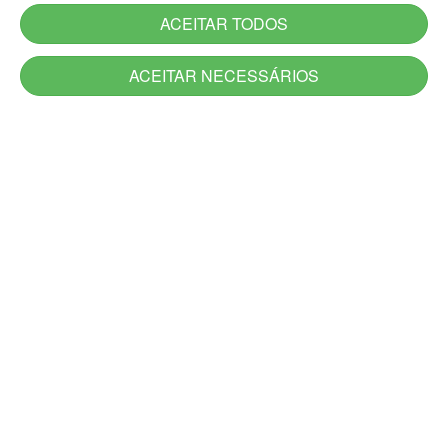
ACEITAR TODOS
ACEITAR NECESSÁRIOS
Serviços
Serviços novos
Carta de Serviços do Estado
Utilidade Pública
Aplicativos
Jornadas
Canais de Atendimento
Acesso à Informação
Denúncia
Ouvidoria-Geral
DescomplicaRS
Atendimento Presencial e Alô RS