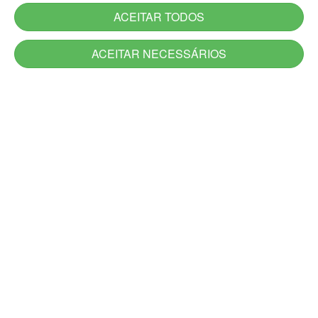
ACEITAR TODOS
ACEITAR NECESSÁRIOS
Serviços
Serviços novos
Carta de Serviços do Estado
Utilidade Pública
Aplicativos
Jornadas
Canais de Atendimento
Acesso à Informação
Denúncia
Ouvidoria-Geral
DescomplicaRS
Atendimento Presencial e Alô RS