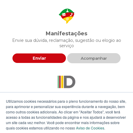
Manifestações
Envie sua dúvida, reclamação, sugestão ou elogio ao
serviço
Enviar
Acompanhar
Descomplica RS
Utilizamos cookies necessários para o pleno funcionamento do nosso site,
Envie sua proposta para agilizar a prestação de serviços
para aprimorar e personalizar sua experiência durante a navegação, bem
públicos
como outros cookies adicionais. Ao clicar em "Aceitar Todos", você terá
acesso a todas as funcionalidades da página e nos ajudará a desenvolver
um site cada vez melhor. Você pode encontrar mais informações sobre
Enviar
quais cookies estamos utilizando no nosso
Aviso de Cookies
.