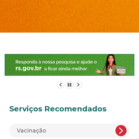
Início
do
conteúdo
Anterior
Pausar
Próximo
Serviços Recomendados
Vacinação